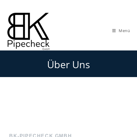
Menü
Über Uns
BK-PIPECHECK GMBH